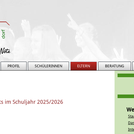
PROFIL
SCHÜLERINNEN
ELTERN
BERATUNG
ats im Schuljahr 2025/2026
We
Sta
Das
Int