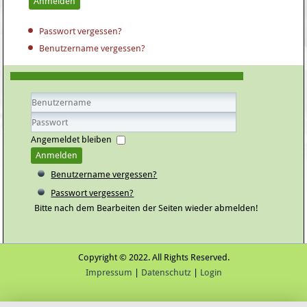
Anmelden
Passwort vergessen?
Benutzername vergessen?
Benutzername
Passwort
Angemeldet bleiben
Anmelden
Benutzername vergessen?
Passwort vergessen?
Bitte nach dem Bearbeiten der Seiten wieder abmelden!
Copyright © 2022. All Rights Reserved.
Impressum
|
Datenschutz
|
Login